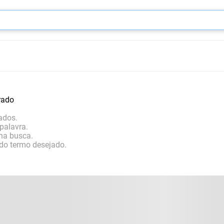
rado
ados.
palavra.
 na busca.
 do termo desejado.