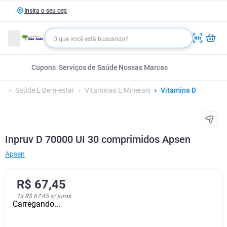
Insira o seu cep
Cupons
Serviços de Saúde
Nossas Marcas
Saúde E Bem-estar
Vitaminas E Minerais
Vitamina D
Inpruv D 70000 UI 30 comprimidos Apsen
Apsen
R$
67
,
45
1
x
R$ 67,45
s/ juros
Carregando...