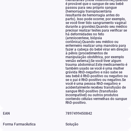
membranas (mola hidatiforme);Quando
é provável que o sangue de seu bebê
passou para seu próprio sangue
(hemorragia transplacentária
resultante de hemorragia antes do
parto). Isso pode ocorrer
,
por exemplo
,
se você tiver tido sangramento vaginal
durante a gravidez;Quando seu médico
precisar realizar testes para verificar se
há deformidades no feto
(amniocentese
,
biópsia
coriônica);Quando seu médico ou
enfermeiro realizar uma manobra para
fazer a cabeça do bebê virar em direção
à pélvis (procedimentos de
manipulação obstétrica
,
por exemplo
versão externa);Se você tiver algum
trauma abdominal.Este medicamento é
também usado se você é uma mulher
grávida RhD-negativo e não sabe se
seu bebê é RhD-positivo ou negativo ou
se o pai é RhD-positivo ou negativo.Se
você é uma pessoa RhD-negativo e
acidentalmente recebeu transfusão de
sangue RhD-positivo (transfusão
incompatível) ou outros produtos
contendo células vermelhas do sangue
RhD-positivo.
EAN
7897499450842
Forma Farmacêutica
Solução