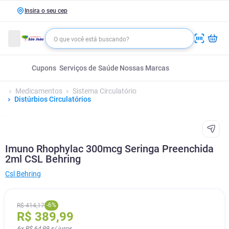
Insira o seu cep
Cupons
Serviços de Saúde
Nossas Marcas
Medicamentos
Sistema Circulatório
Distúrbios Circulatórios
Imuno Rhophylac 300mcg Seringa Preenchida
2ml CSL Behring
Csl Behring
-
6
%
R$
414
,
17
R$
389
,
99
6
x
R$ 64,99
s/ juros