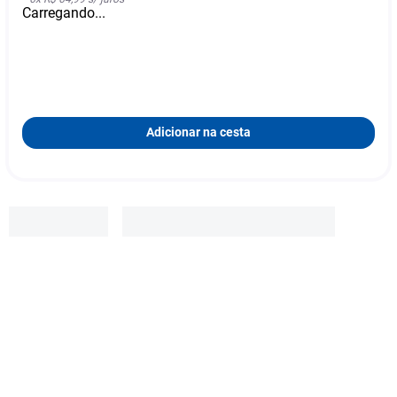
Carregando...
Adicionar na cesta
Csl
Behring
R$
414
,
17
-
6
%
R$
389
,
99
Adicionar à cesta
6
x
R$ 64,99