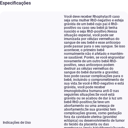
Especificações
Você deve receber Rhophylac® caso
seja uma mulher RhD-negativo e esteja
grávida de um bebê cujo pai é RhD-
positivo ou caso seu bebê já tenha
nascido e seja RhD-positivo.Nessa
situação especial
,
você pode ser
imunizada por células vermelhas do
sangue de seu bebê e esse anticorpo
pode passar para o seu sangue. Se isso
acontecer
,
o primeiro bebê
normalmente não é afetado e mantém-
se saudável. Porém
,
se você engravidar
novamente de um outro bebê RhD-
positivo
,
seus anticorpos podem
destruir as células vermelhas do
sangue do bebê durante a gravidez.
Isso pode causar complicações para o
bebê
,
incluindo o comprometimento de
sua vida.Se você é RhD-negativo e está
grávida
,
você pode receber
imunoglobulina humana anti-D nas
seguintes situações:Se você está
grávida ou se acabou de dar à luz um
bebê RhD-positivo;Se teve um
abortamento ou uma ameaça de
abortamento;Se sua gravidez tem
complicações graves
,
como gestação
fora da cavidade uterina (gravidez
ectópica) ou desenvolvimento de tumor
Indicações de Uso
do tecido da placenta ou das