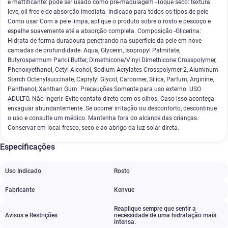
e mattificante: pode ser usado como pré-maquiagem -Toque seco: textura
leve, oil free e de absorção imediata -Indicado para todos os tipos de pele
Como usar Com a pele limpa, aplique o produto sobre o rosto e pescoço e
espalhe suavemente até a absorção completa. Composição -Glicerina:
Hidrata de forma duradoura penetrando na superfície da pele em nove
camadas de profundidade. Aqua, Glycerin, Isopropyl Palmitate,
Butyrospermum Parkii Butter, Dimethicone/Vinyl Dimethicone Crosspolymer,
Phenoxyethanol, Cetyl Alcohol, Sodium Acrylates Crosspolymer-2, Aluminum
Starch Octenylsuccinate, Caprylyl Glycol, Carbomer, Silica, Parfum, Arginine,
Panthenol, Xanthan Gum. Precauções Somente para uso externo. USO
ADULTO. Não ingerir. Evite contato direto com os olhos. Caso isso aconteça
enxaguar abundantemente. Se ocorrer irritação ou desconforto, descontinue
o uso e consulte um médico. Mantenha fora do alcance das crianças.
Conservar em local fresco, seco e ao abrigo da luz solar direta.
Especificações
Uso Indicado
Rosto
Fabricante
Kenvue
Reaplique sempre que sentir a
Avisos e Restrições
necessidade de uma hidratação mais
intensa.