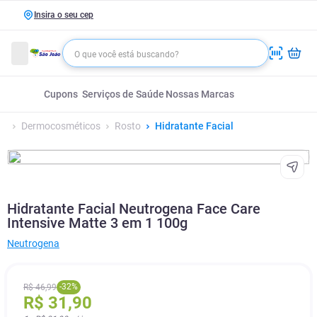
Insira o seu cep
Cupons
Serviços de Saúde
Nossas Marcas
Dermocosméticos
Rosto
Hidratante Facial
Hidratante Facial Neutrogena Face Care
Intensive Matte 3 em 1 100g
Neutrogena
-
32
%
R$
46
,
99
R$
31
,
90