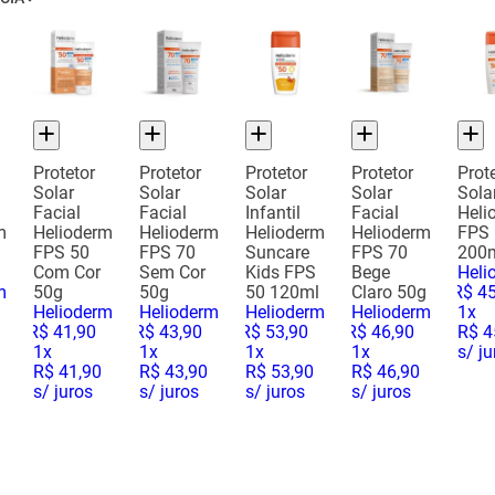
Protetor
Protetor
Protetor
Protetor
Prot
Solar
Solar
Solar
Solar
Sola
Facial
Facial
Infantil
Facial
Heli
m
Helioderm
Helioderm
Helioderm
Helioderm
FPS
FPS 50
FPS 70
Suncare
FPS 70
200
Com Cor
Sem Cor
Kids FPS
Bege
Heli
m
50g
50g
50 120ml
Claro 50g
R$
4
Helioderm
Helioderm
Helioderm
Helioderm
1
x
R$
41
,
90
R$
43
,
90
R$
53
,
90
R$
46
,
90
R$ 4
1
x
1
x
1
x
1
x
s/ ju
R$ 41,90
R$ 43,90
R$ 53,90
R$ 46,90
s/ juros
s/ juros
s/ juros
s/ juros