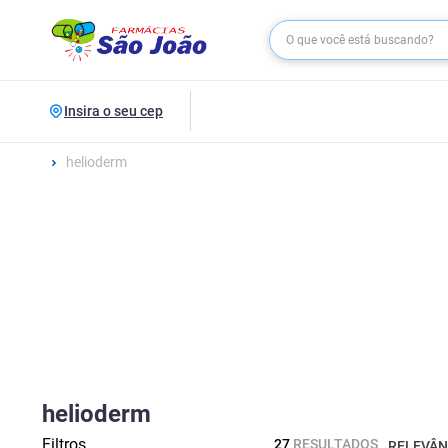
Insira o seu cep
helioderm
helioderm
Filtros
27
RESULTADOS
RELEVÂN