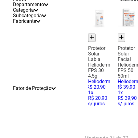
Departamento
Categoria
Beleza E Cuidados Pessoais
Subcategoria
(
Proteção Solar
27
)
(
27
)
Fabricante
Protetor Solar
(
26
)
Protetor Labial
(
1
)
Protetor
Protetor
Solar
Solar
Labial
Facial
Helioderm
Helioder
FPS 30
FPS 50
4,5g
50ml
Helioderm
Helioder
R$
20
,
90
R$
39
,
90
Fator de Proteção
1
x
1
x
R$ 20,90
R$ 39,90
s/ juros
s/ juros