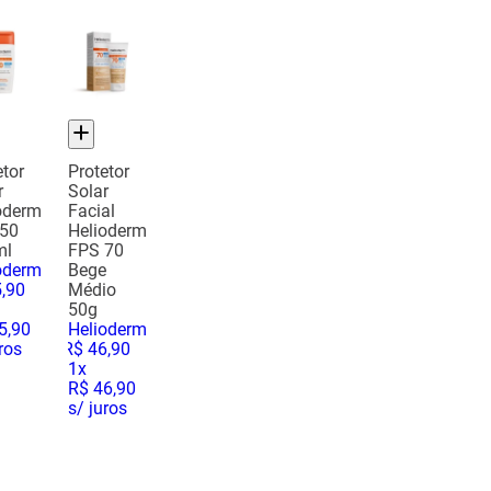
etor
Protetor
r
Solar
oderm
Facial
 50
Helioderm
ml
FPS 70
oderm
Bege
5
,
90
Médio
50g
5,90
Helioderm
ros
R$
46
,
90
1
x
R$ 46,90
s/ juros