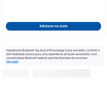
Adicionar na cesta
Headphone Bluetooth Elg Aura EPB Aurabag Cinza une estilo, conforto e
alta fidelidade sonora para uma experiência de áudio envolvente. Com
conectividade Bluetooth estável, permite liberdade de movimen...
Ver mais
Elg
R$
169
,
90