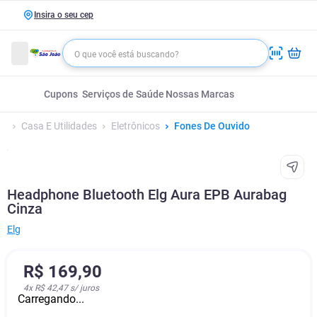
Insira o seu cep
Cupons
Serviços de Saúde
Nossas Marcas
Casa E Utilidades
Eletrônicos
Fones De Ouvido
Headphone Bluetooth Elg Aura EPB Aurabag
Cinza
Elg
R$
169
,
90
4
x
R$ 42,47
s/ juros
Carregando...