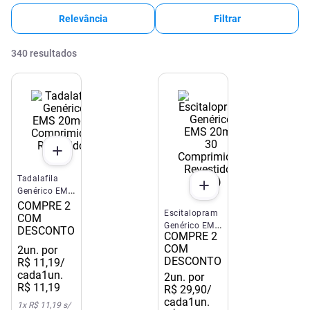
Relevância
Filtrar
340
resultados
Tadalafila
Genérico EMS
20mg 4
COMPRE 2
Escitalopram
Comprimidos
COM
Genérico EMS
Revestidos
DESCONTO
COMPRE 2
20mg 30
COM
2
un. por
Comprimidos
DESCONTO
R$
11
,
19
/
Revestidos
cada
1un.
(C1)
2
un. por
R$
11
,
19
R$
29
,
90
/
cada
1un.
1
x
R$ 11,19
s/