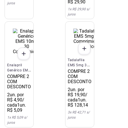
R$
29
,
90
juros
1
x
R$ 29,90
s/
juros
Tadalafila
Enalapril
EMS 5mg 30
Genérico EMS
Comprimidos
COMPRE 2
10mg 30
Genérico
COMPRE 2
COM
Comprimidos
COM
DESCONTO
DESCONTO
2
un. por
2
un. por
R$
19
,
90
/
R$
4
,
90
/
cada
1un.
cada
1un.
R$
128
,
14
R$
5
,
09
3
x
R$ 42,71
s/
1
x
R$ 5,09
s/
juros
juros