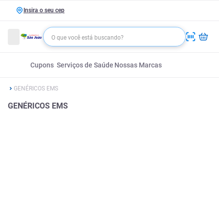
Insira o seu cep
Cupons
Serviços de Saúde
Nossas Marcas
GENÉRICOS EMS
GENÉRICOS EMS