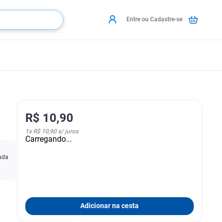
Entre ou Cadastre-se
R$
10
,
90
1
x
R$ 10,90
s/ juros
Carregando...
cada
Adicionar na cesta