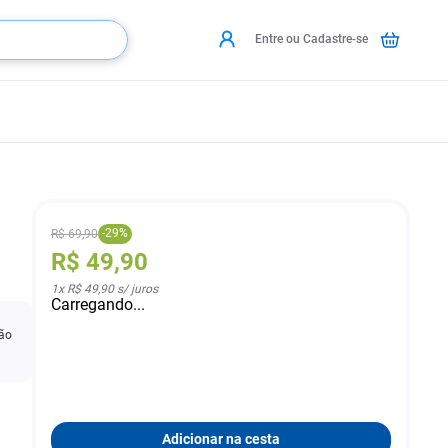
Entre ou Cadastre-se
-
29
%
R$
69
,
90
R$
49
,
90
1
x
R$ 49,90
s/ juros
Carregando...
tão
Adicionar na cesta