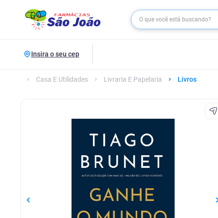
Insira o seu cep
Casa E Utilidades
Livraria E Papelaria
Livros