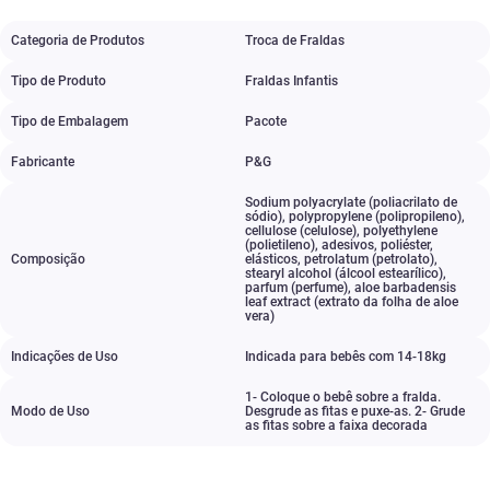
Categoria de Produtos
Troca de Fraldas
Tipo de Produto
Fraldas Infantis
Tipo de Embalagem
Pacote
Fabricante
P&G
Sodium polyacrylate (poliacrilato de
sódio)
,
polypropylene (polipropileno)
,
cellulose (celulose)
,
polyethylene
(polietileno)
,
adesivos
,
poliéster
,
Composição
elásticos
,
petrolatum (petrolato)
,
stearyl alcohol (álcool estearílico)
,
parfum (perfume)
,
aloe barbadensis
leaf extract (extrato da folha de aloe
vera)
Indicações de Uso
Indicada para bebês com 14-18kg
1- Coloque o bebê sobre a fralda.
Modo de Uso
Desgrude as fitas e puxe-as. 2- Grude
as fitas sobre a faixa decorada