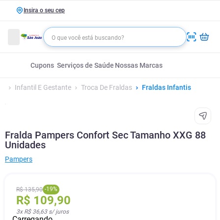
Insira o seu cep
Cupons
Serviços de Saúde
Nossas Marcas
Infantil E Gestante
Troca De Fraldas
Fraldas Infantis
Fralda Pampers Confort Sec Tamanho XXG 88
Unidades
Pampers
-
19
%
R$
135
,
90
R$
109
,
90
3
x
R$ 36,63
s/ juros
Carregando...