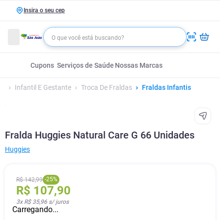
Insira o seu cep
Cupons
Serviços de Saúde
Nossas Marcas
Infantil E Gestante
Troca De Fraldas
Fraldas Infantis
Fralda Huggies Natural Care G 66 Unidades
Huggies
-
25
%
R$
142
,
99
R$
107
,
90
3
x
R$ 35,96
s/ juros
Carregando...