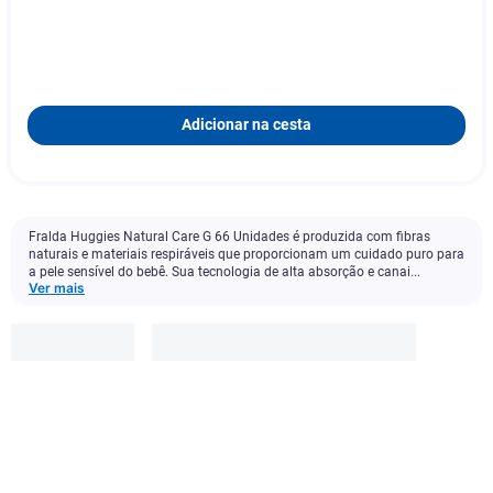
Adicionar na cesta
Fralda Huggies Natural Care G 66 Unidades é produzida com fibras
naturais e materiais respiráveis que proporcionam um cuidado puro para
a pele sensível do bebê. Sua tecnologia de alta absorção e canai...
Ver mais
Huggies
R$
142
,
99
-
25
%
R$
107
,
90