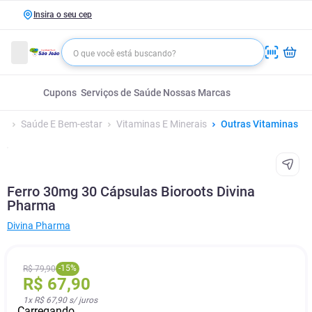
Insira o seu cep
Cupons
Serviços de Saúde
Nossas Marcas
Saúde E Bem-estar
Vitaminas E Minerais
Outras Vitaminas
Ferro 30mg 30 Cápsulas Bioroots Divina
Pharma
Divina Pharma
-
15
%
R$
79
,
90
R$
67
,
90
1
x
R$ 67,90
s/ juros
Carregando...