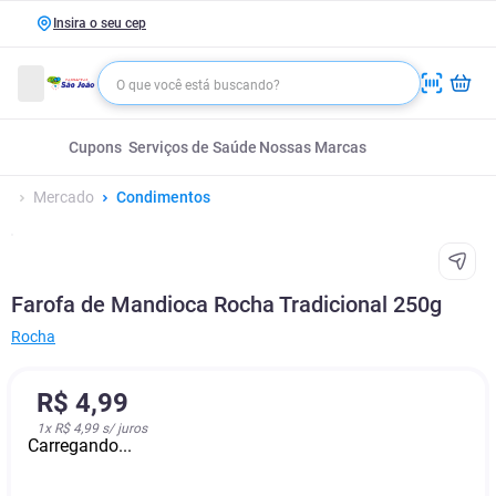
Insira o seu cep
Cupons
Serviços de Saúde
Nossas Marcas
Mercado
Condimentos
Farofa de Mandioca Rocha Tradicional 250g
Rocha
R$
4
,
99
1
x
R$ 4,99
s/ juros
Carregando...