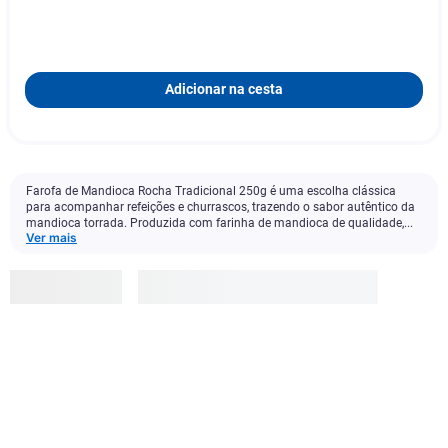
Adicionar na cesta
Farofa de Mandioca Rocha Tradicional 250g é uma escolha clássica
para acompanhar refeições e churrascos, trazendo o sabor autêntico da
mandioca torrada. Produzida com farinha de mandioca de qualidade,...
Ver mais
Rocha
R$
4
,
99
Adicionar à cesta
1
x