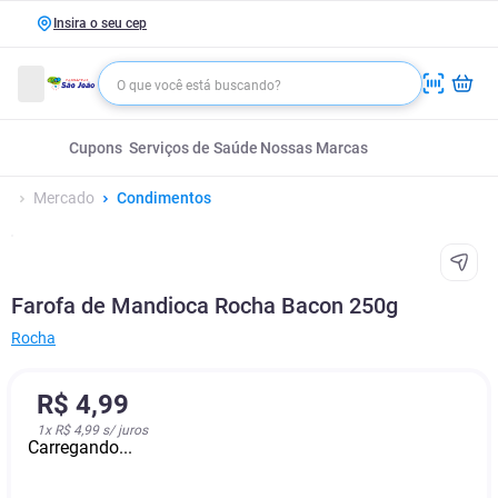
Insira o seu cep
Cupons
Serviços de Saúde
Nossas Marcas
Mercado
Condimentos
Farofa de Mandioca Rocha Bacon 250g
Rocha
R$
4
,
99
1
x
R$ 4,99
s/ juros
Carregando...