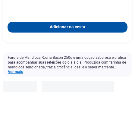
Adicionar na cesta
Farofa de Mandioca Rocha Bacon 250g é uma opção saborosa e prática
para acompanhar suas refeições do dia a dia. Produzida com farinha de
mandioca selecionada, traz a crocância ideal e o sabor marcante...
Ver mais
Rocha
R$
4
,
99
Adicionar à cesta
1
x