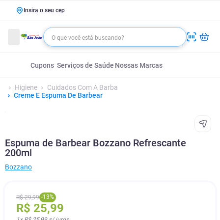
Insira o seu cep
Cupons
Serviços de Saúde
Nossas Marcas
Higiene
Cuidados Com A Barba
Creme E Espuma De Barbear
Espuma de Barbear Bozzano Refrescante
200ml
Bozzano
-
13
%
R$
29
,
99
R$
25
,
99
1
x
R$ 25,99
s/ juros