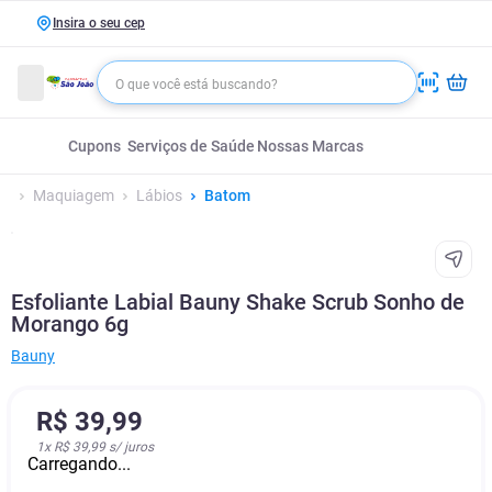
Insira o seu cep
Cupons
Serviços de Saúde
Nossas Marcas
Maquiagem
Lábios
Batom
Esfoliante Labial Bauny Shake Scrub Sonho de
Morango 6g
Bauny
R$
39
,
99
1
x
R$ 39,99
s/ juros
Carregando...