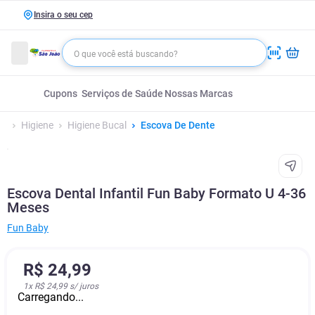
Insira o seu cep
Cupons
Serviços de Saúde
Nossas Marcas
Higiene
Higiene Bucal
Escova De Dente
Escova Dental Infantil Fun Baby Formato U 4-36
Meses
Fun Baby
R$
24
,
99
1
x
R$ 24,99
s/ juros
Carregando...