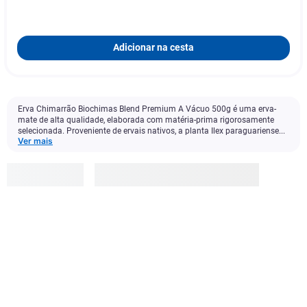
Adicionar na cesta
Erva Chimarrão Biochimas Blend Premium A Vácuo 500g é uma erva-
mate de alta qualidade, elaborada com matéria-prima rigorosamente
selecionada. Proveniente de ervais nativos, a planta Ilex paraguariense...
Ver mais
Biochimas
R$
17
,
49
Adicionar à cesta
1
x
R$ 17,49
s/ juros