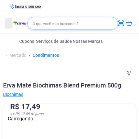
Insira o seu cep
Cupons
Serviços de Saúde
Nossas Marcas
Mercado
Condimentos
Erva Mate Biochimas Blend Premium 500g
Biochimas
R$
17
,
49
1
x
R$ 17,49
s/ juros
Carregando...