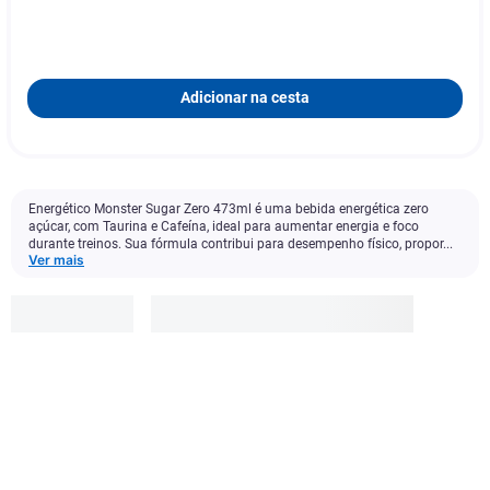
Adicionar na cesta
Energético Monster Sugar Zero 473ml é uma bebida energética zero
açúcar, com Taurina e Cafeína, ideal para aumentar energia e foco
durante treinos. Sua fórmula contribui para desempenho físico, propor...
Ver mais
Monster
R$
13
,
90
Adicionar à cesta
1
x