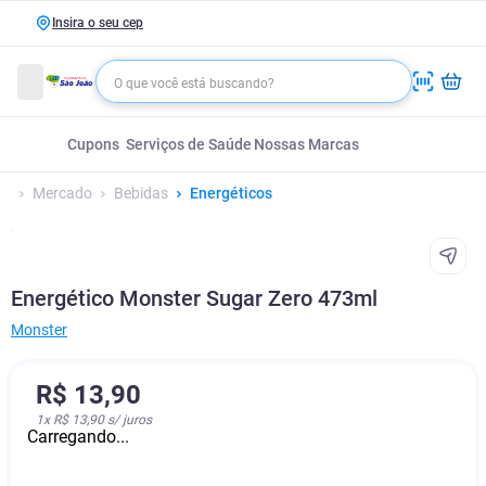
Insira o seu cep
Cupons
Serviços de Saúde
Nossas Marcas
Mercado
Bebidas
Energéticos
Energético Monster Sugar Zero 473ml
Monster
R$
13
,
90
1
x
R$ 13,90
s/ juros
Carregando...