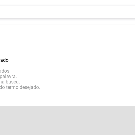
rado
ados.
palavra.
 na busca.
 do termo desejado.