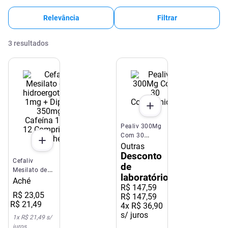
Relevância
Filtrar
3
resultados
Pealiv 300Mg
Com 30
Comprimidos
Outras
Desconto
Cefaliv
de
Mesilato de
laboratório
Di-
Aché
R$
147
,
59
hidroergotamina
R$
23
,
05
R$ 147,59
1mg +
R$
21
,
49
4
x
R$ 36,90
Dipirona
s/ juros
350mg +
1
x
R$ 21,49
s/
Cafeína
juros