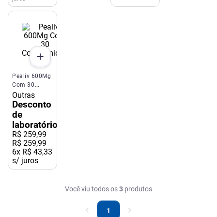
100mg 12
Comprimidos
Aché
Pealiv 600Mg
Com 30
Comprimidos
Outras
Desconto
de
laboratório
R$
259
,
99
R$ 259,99
6
x
R$ 43,33
s/ juros
Você viu todos os
3
produtos
1