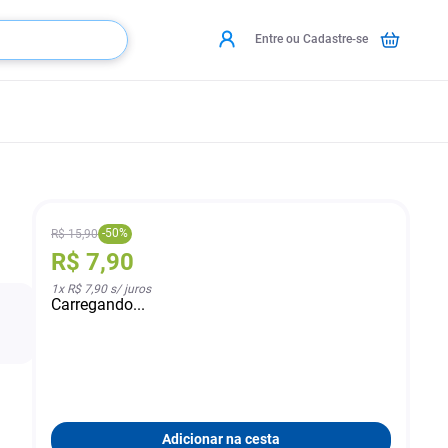
Entre ou Cadastre-se
-
50
%
R$
15
,
90
R$
7
,
90
1
x
R$ 7,90
s/ juros
Carregando...
Adicionar na cesta