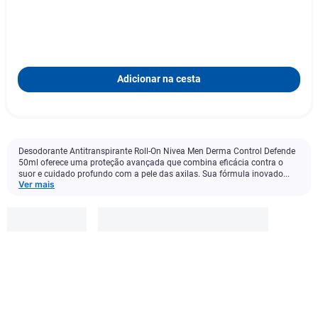
Adicionar na cesta
Desodorante Antitranspirante Roll-On Nivea Men Derma Control Defende
50ml oferece uma proteção avançada que combina eficácia contra o
suor e cuidado profundo com a pele das axilas. Sua fórmula inovado...
Ver mais
Nivea
R$
13
,
99
-
36
%
R$
8
,
90