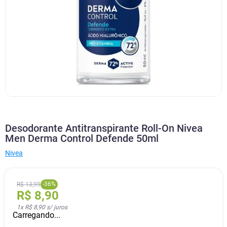
Desodorante Antitranspirante Roll-On Nivea
Men Derma Control Defende 50ml
Nivea
-
36
%
R$
13
,
99
R$
8
,
90
1
x
R$ 8,90
s/ juros
Carregando...