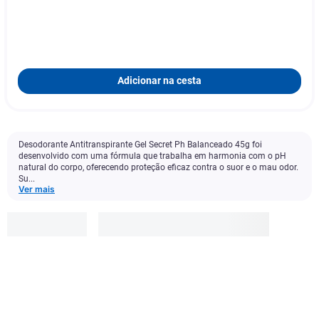
Adicionar na cesta
Desodorante Antitranspirante Gel Secret Ph Balanceado 45g foi
desenvolvido com uma fórmula que trabalha em harmonia com o pH
natural do corpo, oferecendo proteção eficaz contra o suor e o mau odor.
Su...
Ver mais
Secret
R$
37
,
99
-
8
%