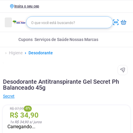
Insira o seu cep
Cupons
Serviços de Saúde
Nossas Marcas
Higiene
Desodorante
Desodorante Antitranspirante Gel Secret Ph
Balanceado 45g
Secret
-
8
%
R$
37
,
99
R$
34
,
90
1
x
R$ 34,90
s/ juros
Carregando...