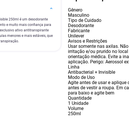
Gênero
Masculino
visible 250ml é um desodorante
Tipo de Cuidado
Desodorante
nto e muito mais confiança para
Fabricante
xclusivo ativo antitranspirante
Unilever
ulas menores e mais estáveis, que
Avisos e Restrições
ranspiração.
Usar somente nas axilas. Não u
irritação e/ou prurido no loca
orientação médica. Evite a in
aplicação. Perigo: Aerossol 
Linha
Antibacterial + Invisible
Modo de Uso
Agite antes de usar e aplique
antes de vestir a roupa. Em 
para baixo e agite bem
Quantidade
1 Unidade
Volume
250ml