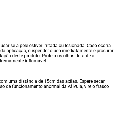
sar se a pele estiver irritada ou lesionada. Caso ocorra
l da aplicação
,
suspender o uso imediatamente e procurar
alação deste produto. Proteja os olhos durante a
extremamente inflamável
 com uma distância de 15cm das axilas. Espere secar
caso de funcionamento anormal da válvula
,
vire o frasco