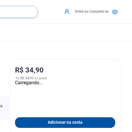
Entre ou Cadastre-se
R$
34
,
90
1
x
R$ 34,90
s/ juros
Carregando...
da
Adicionar na cesta