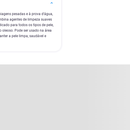
iagens pesadas e à prova d’água,
ombina agentes de limpeza suaves
icado para todos os tipos de pele,
to oleoso. Pode ser usado na área
nter a pele limpa, saudável e