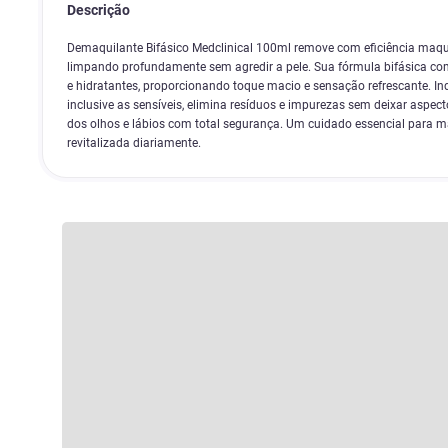
Descrição
Demaquilante Bifásico Medclinical 100ml remove com eficiência maqu
limpando profundamente sem agredir a pele. Sua fórmula bifásica c
e hidratantes, proporcionando toque macio e sensação refrescante. Ind
inclusive as sensíveis, elimina resíduos e impurezas sem deixar aspec
dos olhos e lábios com total segurança. Um cuidado essencial para ma
revitalizada diariamente.