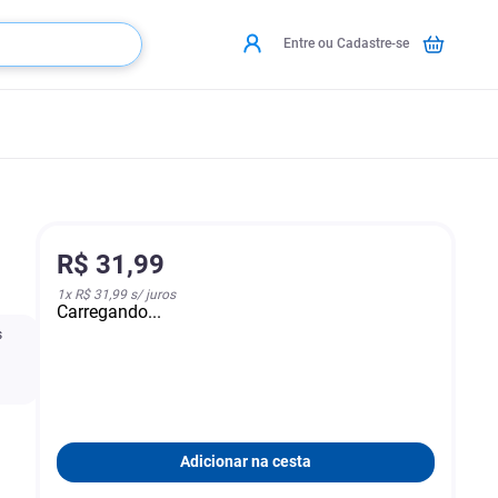
Entre ou Cadastre-se
R$
31
,
99
1
x
R$ 31,99
s/ juros
Carregando...
s
Adicionar na cesta