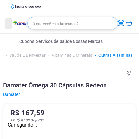
Insira o seu cep
Cupons
Serviços de Saúde
Nossas Marcas
Saúde E Bem-estar
Vitaminas E Minerais
Outras Vitaminas
Damater Ômega 30 Cápsulas Gedeon
Damater
R$
167
,
59
4
x
R$ 41,89
s/ juros
Carregando...