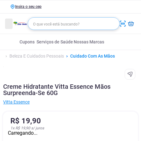
Insira o seu cep
Cupons
Serviços de Saúde
Nossas Marcas
Beleza E Cuidados Pessoais
Cuidado Com As Mãos
Creme Hidratante Vitta Essence Mãos
Surpreenda-Se 60G
Vitta Essence
R$
19
,
90
1
x
R$ 19,90
s/ juros
Carregando...