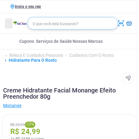
Insira o seu cep
Cupons
Serviços de Saúde
Nossas Marcas
Beleza E Cuidados Pessoais
Cuidados Com O Rosto
Hidratante Para O Rosto
Creme Hidratante Facial Monange Efeito
Preenchedor 80g
Monange
-
17
%
R$
29
,
99
R$
24
,
99
1
x
R$ 24,99
s/ juros