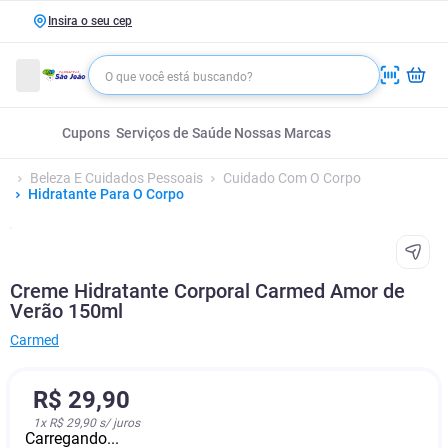
Insira o seu cep
Cupons
Serviços de Saúde
Nossas Marcas
Beleza E Cuidados Pessoais
Cuidado Com O Corpo
Hidratante Para O Corpo
Creme Hidratante Corporal Carmed Amor de
Verão 150ml
Carmed
R$
29
,
90
1
x
R$ 29,90
s/ juros
Carregando...