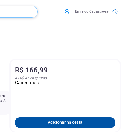
Entre ou Cadastre-se
R$
166
,
99
4
x
R$ 41,74
s/ juros
Carregando...
ara
na A
Adicionar na cesta