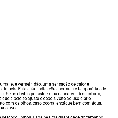
r uma leve vermelhidão
,
uma sensação de calor e
da pele. Estas são indicações normais e temporárias de
o. Se os efeitos persistirem ou causarem desconforto
,
 que a pele se ajuste e depois volte ao uso diário
tato com os olhos
,
caso ocorra
,
enxágue bem com água.
pa o uso
 e pescoço limpos. Espalhe uma quantidade do tamanho