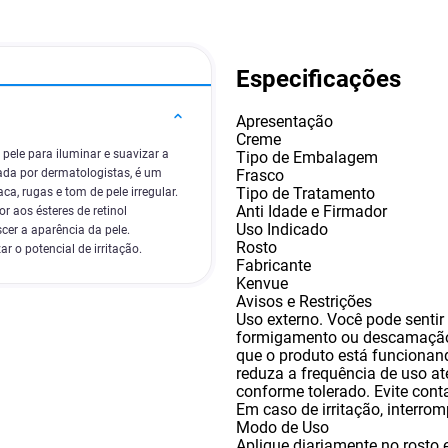
Especificações
Apresentação
Creme
pele para iluminar e suavizar a
Tipo de Embalagem
Frasco
ada por dermatologistas, é um
Tipo de Tratamento
ca, rugas e tom de pele irregular.
Anti Idade e Firmador
 aos ésteres de retinol
Uso Indicado
er a aparência da pele.
Rosto
o potencial de irritação.
Fabricante
Kenvue
Avisos e Restrições
Uso externo. Você pode senti
formigamento ou descamação 
que o produto está funcionand
reduza a frequência de uso até
conforme tolerado. Evite con
Em caso de irritação
,
interrom
Modo de Uso
Aplique diariamente no rosto