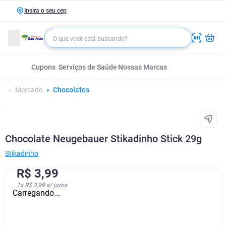
Insira o seu cep
Cupons
Serviços de Saúde
Nossas Marcas
Mercado
Chocolates
Chocolate Neugebauer Stikadinho Stick 29g
Stikadinho
R$
3
,
99
1
x
R$ 3,99
s/ juros
Carregando...