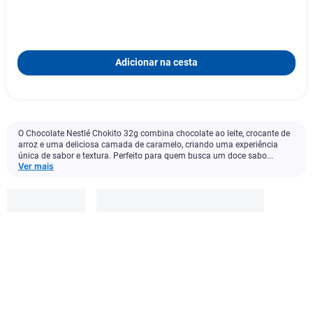
Adicionar na cesta
O Chocolate Nestlé Chokito 32g combina chocolate ao leite, crocante de
arroz e uma deliciosa camada de caramelo, criando uma experiência
única de sabor e textura. Perfeito para quem busca um doce sabo...
Ver mais
compre 3
R$
5
,
59
com
Adicionar à cesta
desconto