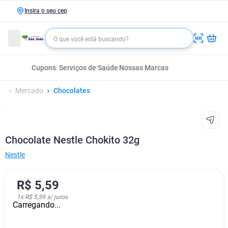
Insira o seu cep
Cupons
Serviços de Saúde
Nossas Marcas
Mercado
Chocolates
Chocolate Nestle Chokito 32g
Nestle
R$
5
,
59
1
x
R$ 5,59
s/ juros
Carregando...