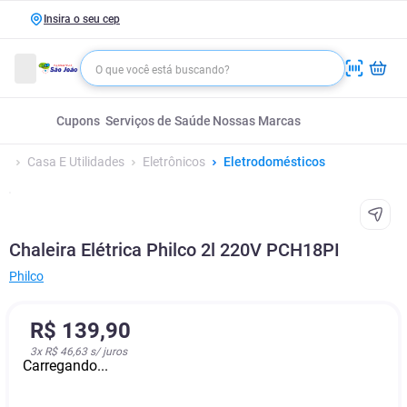
Insira o seu cep
Cupons
Serviços de Saúde
Nossas Marcas
Casa E Utilidades
Eletrônicos
Eletrodomésticos
Chaleira Elétrica Philco 2l 220V PCH18PI
Philco
R$
139
,
90
3
x
R$ 46,63
s/ juros
Carregando...