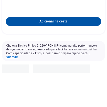
Adicionar na cesta
Chaleira Elétrica Philco 2l 220V PCH18PI combina alta performance e
design moderno em aço escovado para facilitar sua rotina na cozinha.
Com capacidade de 2 litros, é ideal para o preparo rápido de ch...
Ver mais
Philco
R$
139
,
90
Adicionar à cesta
3
x