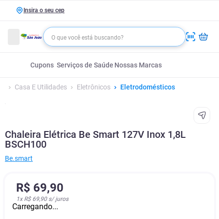
Insira o seu cep
Cupons
Serviços de Saúde
Nossas Marcas
Casa E Utilidades
Eletrônicos
Eletrodomésticos
Chaleira Elétrica Be Smart 127V Inox 1,8L
BSCH100
Be.smart
R$
69
,
90
1
x
R$ 69,90
s/ juros
Carregando...