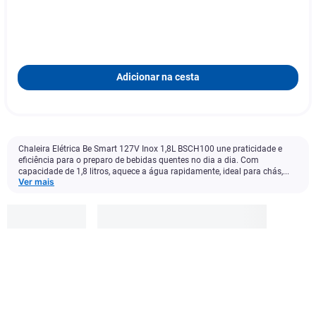
Adicionar na cesta
Chaleira Elétrica Be Smart 127V Inox 1,8L BSCH100 une praticidade e
eficiência para o preparo de bebidas quentes no dia a dia. Com
capacidade de 1,8 litros, aquece a água rapidamente, ideal para chás,...
Ver mais
Be.smart
R$
69
,
90