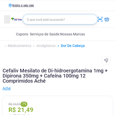
Insira o seu cep
Cupons
Serviços de Saúde
Nossas Marcas
Medicamentos
Analgésicos
Dor De Cabeça
Cefaliv Mesilato de Di-hidroergotamina 1mg +
Dipirona 350mg + Cafeína 100mg 12
Comprimidos Aché
Aché
-
7
%
R$
23
,
05
R$
21
,
49