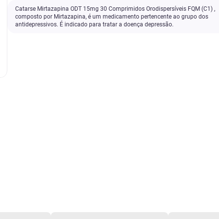
Catarse Mirtazapina ODT 15mg 30 Comprimidos Orodispersíveis FQM (C1) ,
composto por Mirtazapina, é um medicamento pertencente ao grupo dos
antidepressivos. É indicado para tratar a doença depressão.
Fqm
R$
60
,
26
1
x
R$ 60,26
s/ juros