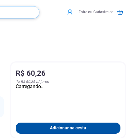
Entre ou Cadastre-se
R$
60
,
26
1
x
R$ 60,26
s/ juros
Carregando...
Adicionar na cesta