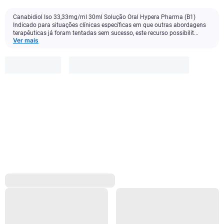
Canabidiol Iso 33,33mg/ml 30ml Solução Oral Hypera Pharma (B1)
Indicado para situações clínicas específicas em que outras abordagens
terapêuticas já foram tentadas sem sucesso, este recurso possibilit...
Ver mais
R$ 311,45
Adicionar sem desconto
R$ 202,44