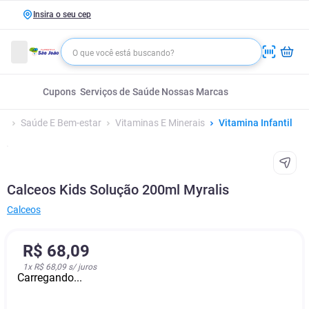
Insira o seu cep
Cupons
Serviços de Saúde
Nossas Marcas
Saúde E Bem-estar
Vitaminas E Minerais
Vitamina Infantil
Calceos Kids Solução 200ml Myralis
Calceos
R$
68
,
09
1
x
R$ 68,09
s/ juros
Carregando...