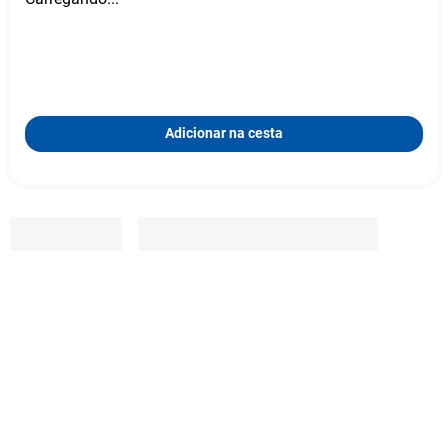
Adicionar na cesta
Glifage
R$
79
,
99
-
25
%
R$
59
,
99
Adicionar à cesta
1
x
R$ 59,99
s/ juros