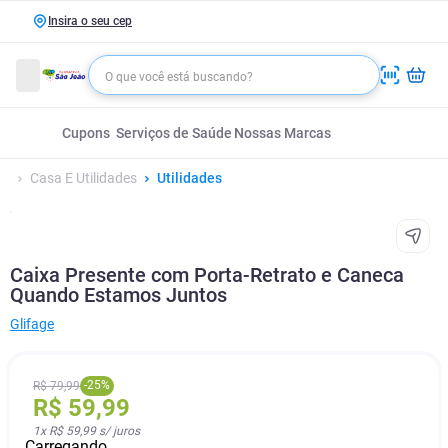
Insira o seu cep
Cupons
Serviços de Saúde
Nossas Marcas
Casa E Utilidades
Utilidades
Caixa Presente com Porta-Retrato e Caneca
Quando Estamos Juntos
Glifage
-
25
%
R$
79
,
99
R$
59
,
99
1
x
R$ 59,99
s/ juros
Carregando...