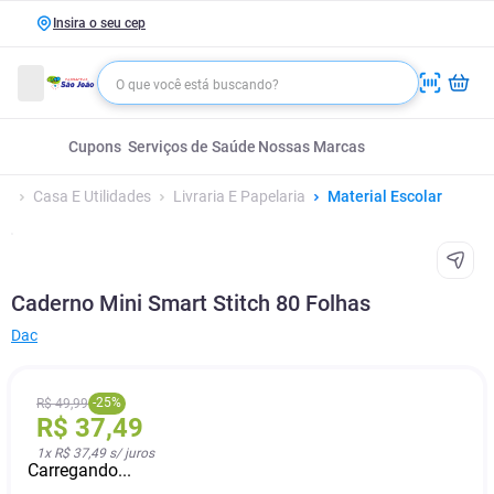
Insira o seu cep
Cupons
Serviços de Saúde
Nossas Marcas
Casa E Utilidades
Livraria E Papelaria
Material Escolar
Caderno Mini Smart Stitch 80 Folhas
Dac
-
25
%
R$
49
,
99
R$
37
,
49
1
x
R$ 37,49
s/ juros
Carregando...