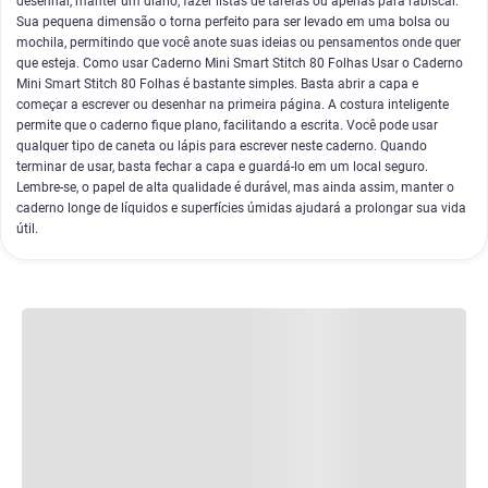
desenhar, manter um diário, fazer listas de tarefas ou apenas para rabiscar.
Sua pequena dimensão o torna perfeito para ser levado em uma bolsa ou
mochila, permitindo que você anote suas ideias ou pensamentos onde quer
que esteja. Como usar Caderno Mini Smart Stitch 80 Folhas Usar o Caderno
Mini Smart Stitch 80 Folhas é bastante simples. Basta abrir a capa e
começar a escrever ou desenhar na primeira página. A costura inteligente
permite que o caderno fique plano, facilitando a escrita. Você pode usar
qualquer tipo de caneta ou lápis para escrever neste caderno. Quando
terminar de usar, basta fechar a capa e guardá-lo em um local seguro.
Lembre-se, o papel de alta qualidade é durável, mas ainda assim, manter o
caderno longe de líquidos e superfícies úmidas ajudará a prolongar sua vida
útil.