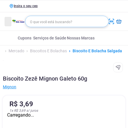
Insira o seu cep
Cupons
Serviços de Saúde
Nossas Marcas
Mercado
Biscoitos E Bolachas
Biscoito E Bolacha Salgada
Biscoito Zezê Mignon Galeto 60g
Mignon
R$
3
,
69
1
x
R$ 3,69
s/ juros
Carregando...