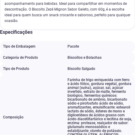
acompanhamento para bebidas. Ideal para compartilhar em momentos de
descontração. O Biscoito Zezé Mignon Sabor Galeto, com 60g, é a escolha
ideal para quem busca um snack crocante e saboroso, perfeito para qualquer
ocasião.
Especificações
Tipo de Embalagem
Pacote
Categoria de Produto
Biscoitos e Bolachas
Tipo de Produto
Biscoito Salgado
Farinha de trigo enriquecida com ferro
e ácido fólico
,
gordura vegetal
,
gordura
animal (suína)
,
açúcar
,
sal
,
açúcar
invertido
,
extrato de malte
,
fermento
biológico
,
fermentos químicos:
bicarbonato de amônio
,
bicarbonato
sódio e pirofosfato ácido de sódio
,
aromatizantes
,
emulsificante: estearoil
lactato de sódio
,
ésteres de mono e
diglicerídeos de ácidos graxos com
Composição
ácido diacetiltartárico e lecitina de soja
,
enzima: protease
,
realçador de sabor:
glutamato monossódico e
estabilizante: cloreto de potássio.
CONTÉM GLÚTEN. ALÉRGICOS: