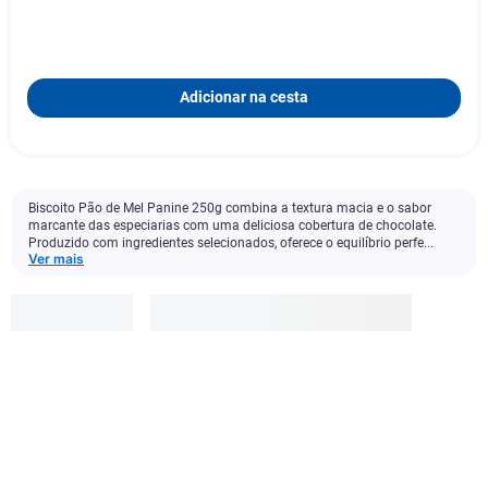
Adicionar na cesta
Biscoito Pão de Mel Panine 250g combina a textura macia e o sabor
marcante das especiarias com uma deliciosa cobertura de chocolate.
Produzido com ingredientes selecionados, oferece o equilíbrio perfe...
Ver mais
Panine
R$
12
,
99
Adicionar à cesta
1
x