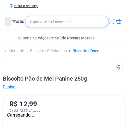
Insira o seu cep
Cupons
Serviços de Saúde
Nossas Marcas
Mercado
Biscoitos E Bolachas
Biscoitos Doce
Biscoito Pão de Mel Panine 250g
Panine
R$
12
,
99
1
x
R$ 12,99
s/ juros
Carregando...