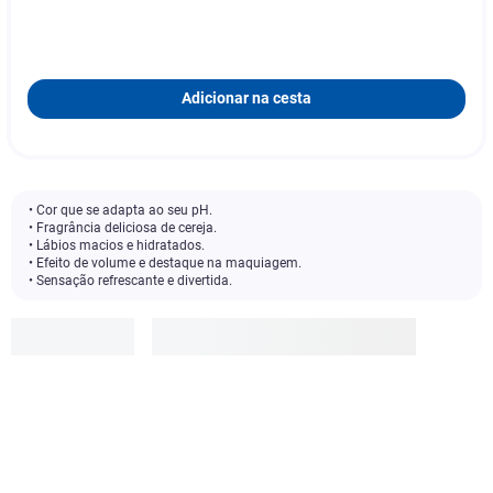
Adicionar na cesta
• Cor que se adapta ao seu pH.
• Fragrância deliciosa de cereja.
• Lábios macios e hidratados.
• Efeito de volume e destaque na maquiagem.
• Sensação refrescante e divertida.
Bauny
R$
39
,
99