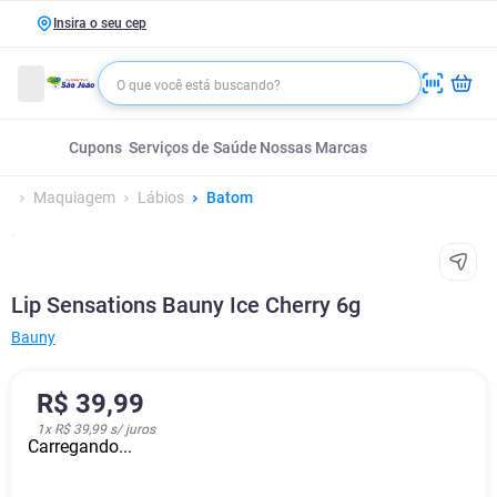
Insira o seu cep
Cupons
Serviços de Saúde
Nossas Marcas
Maquiagem
Lábios
Batom
Lip Sensations Bauny Ice Cherry 6g
Bauny
R$
39
,
99
1
x
R$ 39,99
s/ juros
Carregando...