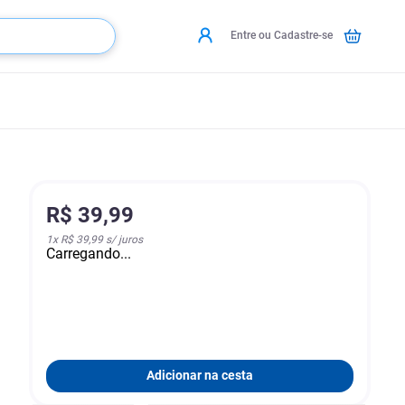
Entre ou Cadastre-se
R$
39
,
99
1
x
R$ 39,99
s/ juros
Carregando...
Adicionar na cesta