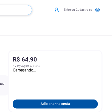
Entre ou Cadastre-se
R$
64
,
90
1
x
R$ 64,90
s/ juros
Carregando...
 que
Adicionar na cesta