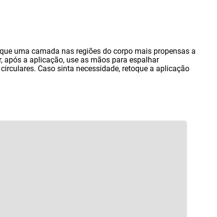
ique uma camada nas regiões do corpo mais propensas a
r
,
após a aplicação
,
use as mãos para espalhar
irculares. Caso sinta necessidade
,
retoque a aplicação