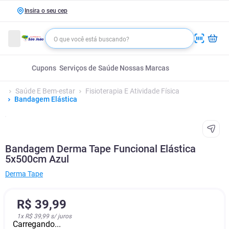
Insira o seu cep
Cupons
Serviços de Saúde
Nossas Marcas
Saúde E Bem-estar
Fisioterapia E Atividade Física
Bandagem Elástica
Bandagem Derma Tape Funcional Elástica
5x500cm Azul
Derma Tape
R$
39
,
99
1
x
R$ 39,99
s/ juros
Carregando...