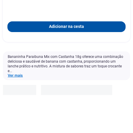
Adicionar na cesta
Bananinha Paraibuna Mix com Castanha 18g oferece uma combinação
deliciosa e saudável de banana com castanha, proporcionando um
lanche prático e nutritivo. A mistura de sabores traz um toque crocante
e...
Ver mais
Paraibuna
R$
4
,
29