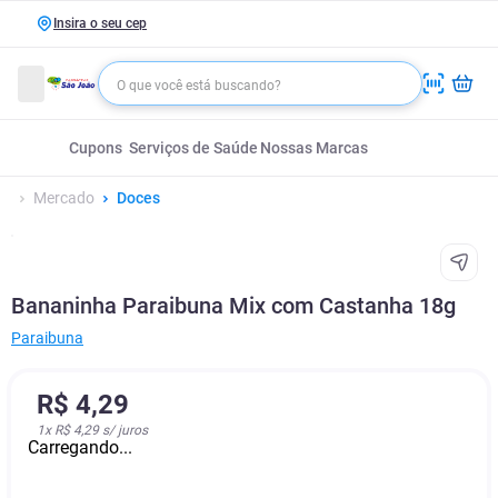
Insira o seu cep
Cupons
Serviços de Saúde
Nossas Marcas
Mercado
Doces
Bananinha Paraibuna Mix com Castanha 18g
Paraibuna
R$
4
,
29
1
x
R$ 4,29
s/ juros
Carregando...