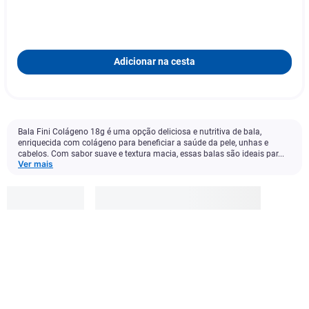
Adicionar na cesta
Bala Fini Colágeno 18g é uma opção deliciosa e nutritiva de bala,
enriquecida com colágeno para beneficiar a saúde da pele, unhas e
cabelos. Com sabor suave e textura macia, essas balas são ideais par...
Ver mais
Fini
R$
5
,
49
Adicionar à cesta
1
x