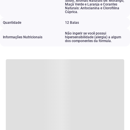
Sódio
,
Aromas Naturais de: Morango
,
Maçã Verde e Laranja e Corantes
Naturais: Antocianina e Clorofilina
Cúprica.
Quantidade
12 Balas
Não ingerir se você possui
Informações Nutricionais
hipersensibilidade (alergia) a algum
dos componentes da fórmula.