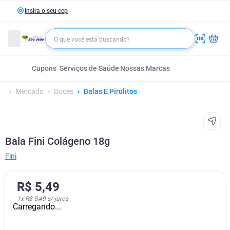
Insira o seu cep
Cupons
Serviços de Saúde
Nossas Marcas
Mercado
Doces
Balas E Pirulitos
Bala Fini Colágeno 18g
Fini
R$
5
,
49
1
x
R$ 5,49
s/ juros
Carregando...