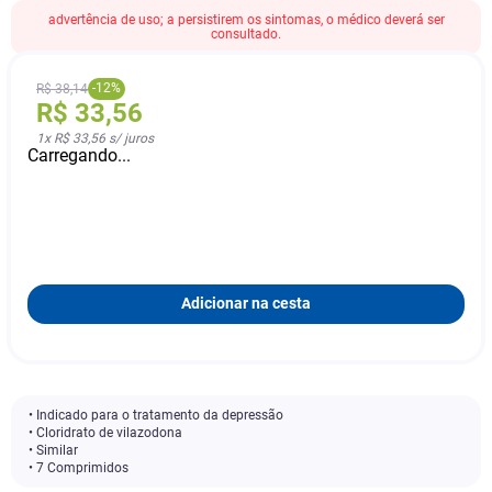
advertência de uso; a persistirem os sintomas, o médico deverá ser
consultado.
-
12
%
R$
38
,
14
R$
33
,
56
1
x
R$ 33,56
s/ juros
Carregando...
Adicionar na cesta
• Indicado para o tratamento da depressão
• Cloridrato de vilazodona
• Similar
• 7 Comprimidos